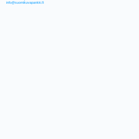
info@suomikuvapankki.fi