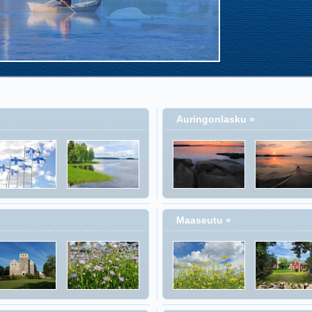
Auringonlasku »
Maaseutu »