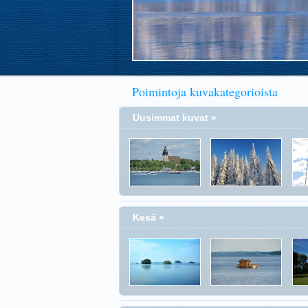
Poimintoja kuvakategorioista
Uusimmat kuvat »
Kesä »