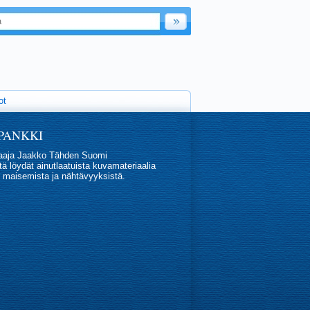
ot
PANKKI
vaaja Jaakko Tähden Suomi
ä löydät ainutlaatuista kuvamateriaalia
 maisemista ja nähtävyyksistä.