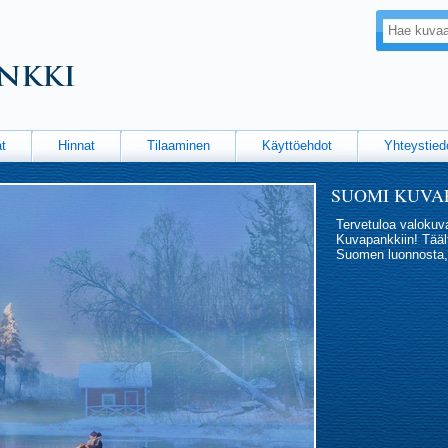
t
Hinnat
Tilaaminen
Käyttöehdot
Yhteystied
SUOMI KUVA
Tervetuloa valoku
Kuvapankkiin! Täält
Suomen luonnosta,